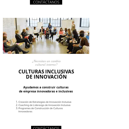
CONTÁCTANOS
¿Necesitas un
cambio
cultural interno?
CULTURAS INCLUSIVAS
DE
INNOVACIÓN
Ayudamos
a construir culturas
de empresa
innovadoras
e inclusivas
Creación de Estrategias de Innovación Inclusiva
Coaching de Liderazgo de Innovación Inclusiva
Programas de Construcción de Culturas
Innovadoras
CONTÁCTANOS