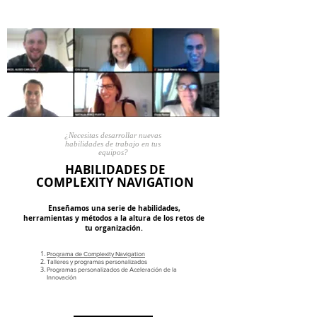
¿Necesitas desarrollar
nuevas
habilidades
de trabajo en tus
equipos?
HABILIDADES
DE
COMPLEXITY NAVIGATION
Enseñamos una serie de habilidades,
herramientas y métodos a la altura de los retos de
tu organización.
Programa de Complexity Navigation
Talleres y programas personalizados
Programas personalizados de Aceleración de la
Innovación