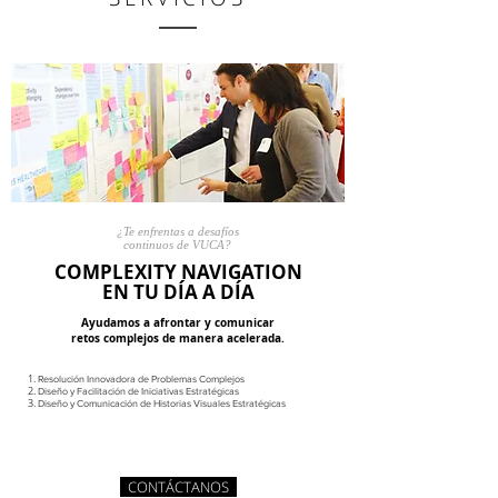
¿Te enfrentas a desafíos
continuos de VUCA?
COMPLEXITY NAVIGATION
EN TU DÍA A DÍA
Ayudamos a afrontar y comunicar
retos complejos
de
manera acelerada.
Resolución Innovadora de Problemas Complejos
Diseño y Facilitación de Iniciativas Estratégicas
Diseño y Comunicación de Historias Visuales Estratégicas
CONTÁCTANOS